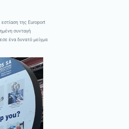
εστίαση της Europοrt
χημένη συνταγή
εσε ένα δυνατό μείγμα