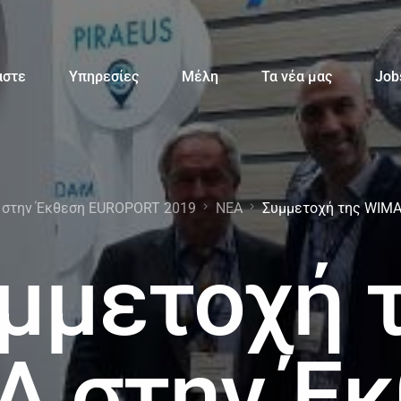
αστε
Υπηρεσίες
Μέλη
Τα νέα μας
Job
 στην Έκθεση EUROPORT 2019
ΝΕΑ
Συμμετοχή της WIMA
μμετοχή 
A στην Έκ