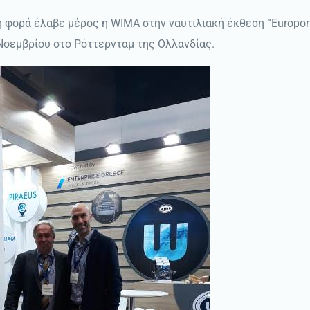
 φορά έλαβε μέρος η WIMA στην ναυτιλιακή έκθεση “Europort
Νοεμβρίου στο Ρόττερνταμ της Ολλανδίας.