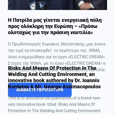
Η Πατρίδα μας γίνεται ενεργειακή πύλη
προς ολόκληρη την Ευρώπη – «Πρόσω
ολοταχώς για την πράσινη ναυτιλία»
Ο Πρωθυπουργός Κυριάκος Μητσοτάκης, μας έκανε
την τιμή να επισκεφθεί το περίπτερο της WIMA,
όπου ενημερώθηκε για το έργο «ELECTRIC DREAM».
Στόχος της WIMA, με το έργο «ELECTRIC DREAM» η
Risks And Means Of Protection In The
αξιοποίηση της ηλεκτρικής ενέργειας στη ναυτιλία.
Welding And Cutting Environment, an
innovative book authored by Dr. Ioannis
Kordatos & Mr. George Assimacopoulos
ΔΙΑΒΑΣΤΕ ΠΕΡΙΣΣΟΤΕΡΑ
This is to announce the publication of a brand new -
very innovative book- titled Risks And Means Of
Protection In The Welding And Cutting Environment