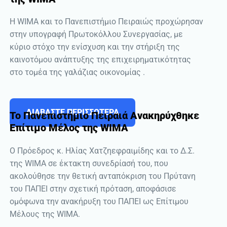
Η WIMA και το Πανεπιστήμιο Πειραιώς προχώρησαν
στην υπογραφή Πρωτοκόλλου Συνεργασίας, με
κύριο στόχο την ενίσχυση και την στήριξη της
καινοτόμου ανάπτυξης της επιχειρηματικότητας
στο τομέα της γαλάζιας οικονομίας .
ΔΙΑΒΑΣΤΕ ΠΕΡΙΣΣΟΤΕΡΑ
Το Πανεπιστήμιο Πειραιά Ανακηρύχθηκε
Επίτιμο Μέλος της WIMA
Ο Πρόεδρος κ. Ηλίας Χατζηεφραιμίδης και το Δ.Σ.
της WIMA σε έκτακτη συνεδρίασή του, που
ακολούθησε την θετική ανταπόκριση του Πρύτανη
του ΠΑΠΕΙ στην σχετική πρόταση, αποφάσισε
ομόφωνα την ανακήρυξη του ΠΑΠΕΙ ως Επίτιμου
Μέλους της WIMA.