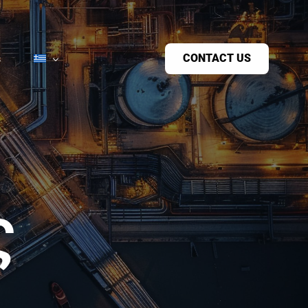
CONTACT US
s
ς