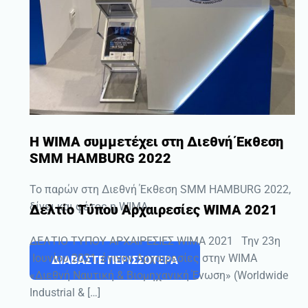
Η WIMA συμμετέχει στη Διεθνή Έκθεση
SMM HAMBURG 2022
Το παρών στη Διεθνή Έκθεση SMM HAMBURG 2022,
δίνει και φέτος η WIMA.
Δελτίο Τύπου Αρχαιρεσίες WIMA 2021
ΔΕΛΤΙΟ ΤΥΠΟΥ ΑΡΧΑΙΡΕΣΙΕΣ WIMA 2021 Την 23η
Ιουνίου 2021, έγιναν Αρχαιρεσίες στην WIMA
ΔΙΑΒΑΣΤΕ ΠΕΡΙΣΣΟΤΕΡΑ
«Διεθνή Ναυτική & Βιομηχανική Ένωση» (Worldwide
Industrial & […]