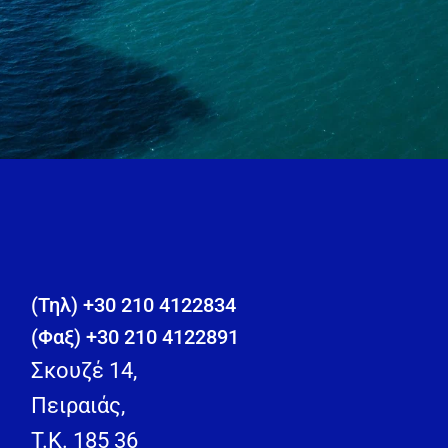
(Τηλ) +30 210 4122834
(Φαξ) +30 210 4122891
Σκουζέ 14,
Πειραιάς,
T.K. 185 36