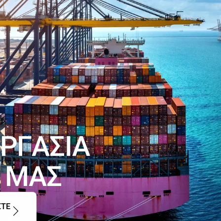
Ρ
Γ
Α
Σ
Ι
Α
Μ
Α
Σ
ΣΤΕ