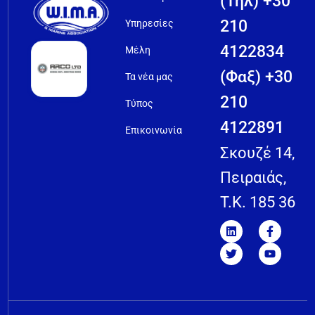
(Τηλ) +30
210
Υπηρεσίες
4122834
Μέλη
(Φαξ) +30
Τα νέα μας
210
Τύπος
4122891
Επικοινωνία
Σκουζέ 14,
Πειραιάς,
T.K. 185 36