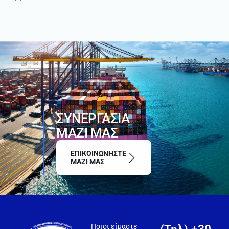
ΣΥΝΕΡΓΑΣΙΑ
ΜΑΖΙ ΜΑΣ
ΕΠΙΚΟΙΝΩΝΗΣΤΕ
ΜΑΖΙ ΜΑΣ
Ποιοι είμαστε