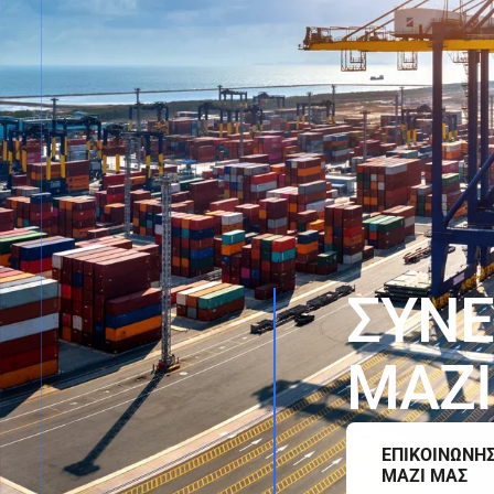
Σ
Υ
Ν
Ε
Μ
Α
Ζ
Ι
ΕΠΙΚΟΙΝΩΝΗ
ΜΑΖΙ ΜΑΣ