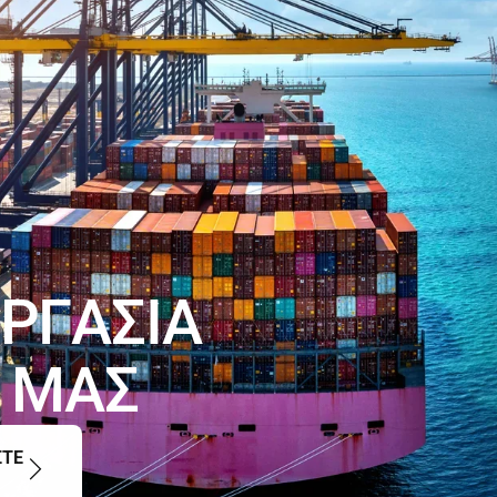
Ρ
Γ
Α
Σ
Ι
Α
Μ
Α
Σ
ΣΤΕ