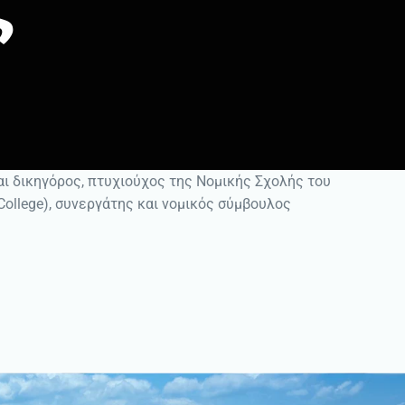
αι δικηγόρος, πτυχιούχος της Νομικής Σχολής του
College), συνεργάτης και νομικός σύμβουλος