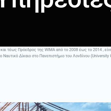
 και τέως Πρόεδρος της WIMA από το 2008 έως το 2014 , είν
Ναυτικό Δίκαιο στο Πανεπιστήμιο του Λονδίνου (University 