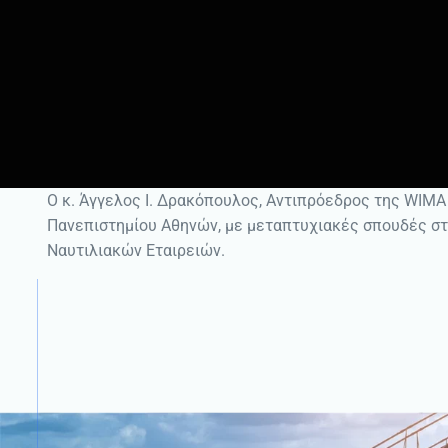
Ο κ. Άγγελος Ι. Δρακόπουλος, Αντιπρόεδρος της WIMA
Πανεπιστημίου Αθηνών, με μεταπτυχιακές σπουδές στο 
Ναυτιλιακών Εταιρειών.