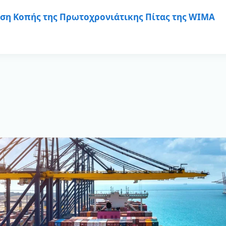
Προγραμμάτων Κινητής Τηλεφωνία
ση Kοπής της Πρωτοχρονιάτικης Πίτας της WIMA
Vodafone.
Οι Ελληνικές Ραδιοηλεκτρικές Υπη
ειδικεύονται σε εμπορία, εγκατασ
συντήρηση τηλεπικοινωνιακού κα
εξοπλισμού για ποντοπόρα και ε
επίσης και για αλιευτικά και σκά
κατεξοχήν συστήματα που προσφέ
Ελληνικές Ραδιοηλεκτρικές Υπηρεσ
* Τηλεπικοινωνιακός Εξοπλισμός
* Ηλεκτρονικός Εξοπλισμός Ναυσι
Οι Ελληνικές Υπηρεσίες Εφοδιασμ
εξοπλισμό που συσκευές γέφυρας