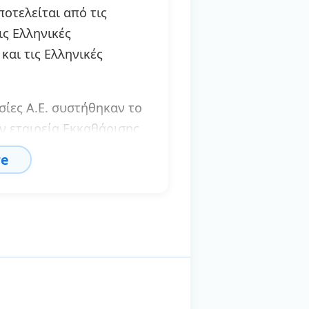
οτελείται από τις
ις Ελληνικές
και τις Ελληνικές
σίες Α.Ε. συστήθηκαν το
αν εταιρεία Εκκαθάρισης
με διεθνή κωδικό GR05
re
αι εξουσιοδοτημένες να
νες με το παγκόσμιο
ν INMARSAT.
ϋπηρεσίες Α.Ε.
γελματικών