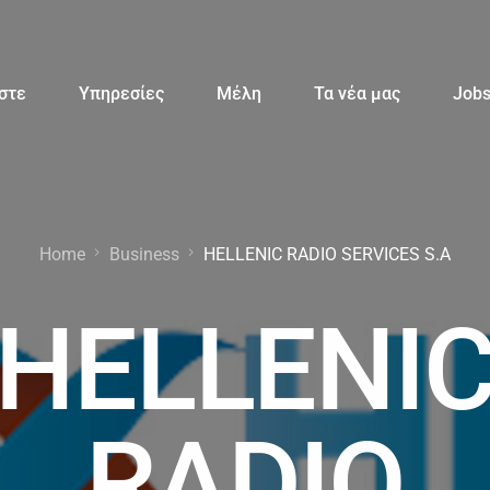
αστε
Υπηρεσίες
Μέλη
Τα νέα μας
Job
Home
Business
HELLENIC RADIO SERVICES S.A
HELLENI
RADIO