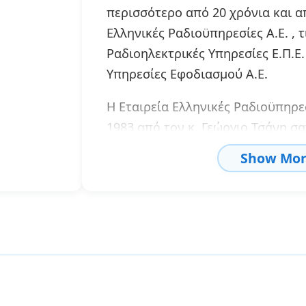
περισσότερο από 20 χρόνια και απ
Ελληνικές Ραδιοϋπηρεσίες Α.Ε. , τ
Ραδιοηλεκτρικές Υπηρεσίες Ε.Π.Ε. 
Υπηρεσίες Εφοδιασμού Α.Ε.
Η Εταιρεία Ελληνικές Ραδιοϋπηρε
1983 από τον κ. Γεώργιο Τσάνη σ
Τηλεπικοινωνιακών Λογαριασμών 
Show Mo
αναγνωρισμένο από την ITU.
Οι Ελληνικές Ραδιοϋπηρεσίες είν
προσφέρουν Υπηρεσίες σχετιζόμε
παροχέα δορυφορικών υπηρεσιώ
Επιπροσθέτως οι Ελληνικές Ραδιο
λειτουργούν σαν παροχέας Επαγ