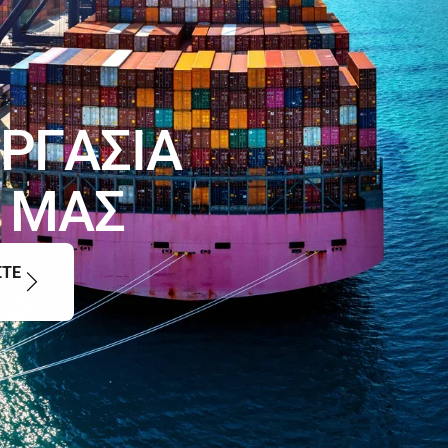
καταστρώματος.
Ρ
Γ
Α
Σ
Ι
Α
Μ
Α
Σ
ΣΤΕ