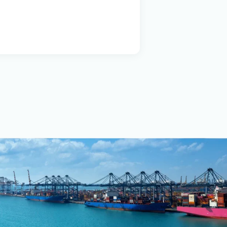
ς της εταιρείας
ρεσίες Ε.Π.Ε.
τάσεις, επισκευές και
ι ναυτιλιακού
πιβατηγά πλοία καθώς
φη αναψυχής. Τα
ρονται από τις
ίες είναι
πλοΐας κ.α.
ού Α.Ε. παρέχουν
, μηχανοστασίου και