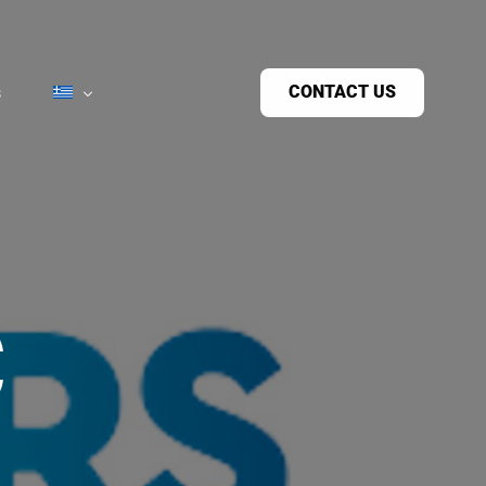
CONTACT US
s
C