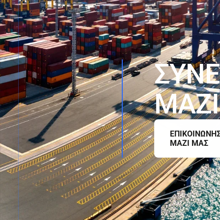
Σ
Υ
Ν
Ε
Μ
Α
Ζ
Ι
ΕΠΙΚΟΙΝΩΝΗ
ΜΑΖΙ ΜΑΣ