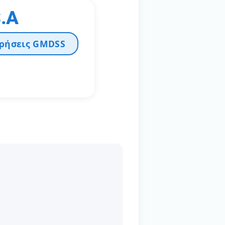
.A
ωρήσεις GMDSS