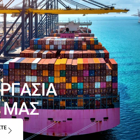
όλον τον κόσμο , διαθέτουμε μια ευ
ανταλλακτικά και μηχανημάτα Dorin, 
Carrier , Αccutools κτλ.
Επισκευές πλοίων
Η εταιρεία μας μπορεί να αναλάβει p
σχεδιασμό και την ανάλυση, για την
εγκατάσταση και συντήρηση των συ
κλιματισμού.
Ρ
Γ
Α
Σ
Ι
Α
Μ
Α
Σ
ΣΤΕ