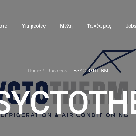
αστε
Υπηρεσίες
Μέλη
Τα νέα μας
Job
Home
Business
PSYCTOTHERM
SYCTOTH