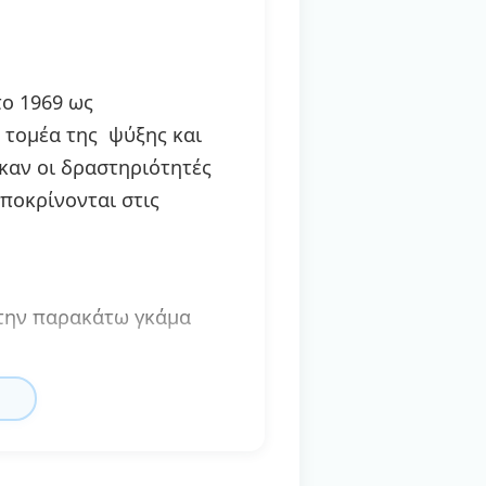
ο 1969 ως
 τομέα της ψύξης και
καν οι δραστηριότητές
αποκρίνονται στις
 την παρακάτω γκάμα
ου Deck (Deck Unit).
άπας (Packaged Air
Split| Compact)