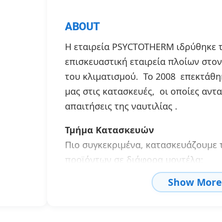
ABOUT
Η εταιρεία PSYCTOTHERM ιδρύθηκε τ
επισκευαστική εταιρεία πλοίων στον
του κλιματισμού. Το 2008 επεκτάθη
μας στις κατασκευές, οι οποίες αντ
απαιτήσεις της ναυτιλίας .
Τμήμα Κατασκευών
Πιο συγκεκριμένα, κατασκευάζουμε
προϊόντων σε διάφορα μοντέλα:
• Κεντρική κλιματιστική μονάδα τύπ
Show More
• Κλιματιστική μονάδα τύπου ντουλ
Condition Unit)
• Αερόψυκτη Κλιματιστική Μονάδα (