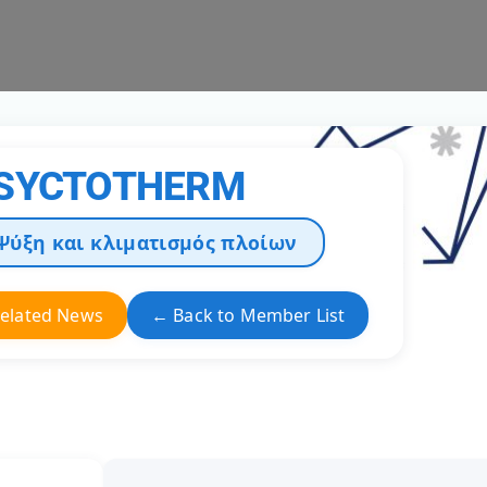
SYCTOTHERM
Ψύξη και κλιματισμός πλοίων
elated News
← Back to Member List