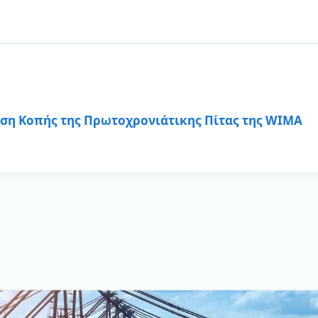
• Κεντρική κλιματιστική μονάδα για
Άμεσης Εκτόνωσης Air Handling Unit 
• Ψυκτική μονάδα (Refrigeration Uni
Επίσης η εταιρία μας δραστηριοποιε
στοιχείων σε οποιαδήποτε διάσταση
ση Kοπής της Πρωτοχρονιάτικης Πίτας της WIMA
διάφορες εφαρμογές, όπως:
• Στοιχεία κλιματισμού άμεσης εκτ
• Στοιχεία συμπύκνωσης.
• Στοιχεία ζεστού/κρύου νερού.
• Στοιχεία ατμού.
• Αxicool EBM fans
Eμπόριο
Αντιπροσωπεύοντας στην Ελλάδα εμπ