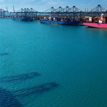
ρεία γκάμα σε
Bitzer,Bock, Appion ,
roject από το
 κατασκευή,
στημάτων ψύξης και