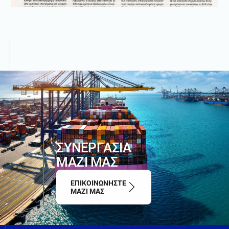
Σ
Υ
Ν
Ε
Ρ
Γ
Α
Σ
Ι
Α
Μ
Α
Ζ
Ι
Μ
Α
Σ
ΕΠΙΚΟΙΝΩΝΗΣΤΕ
ΜΑΖΙ ΜΑΣ