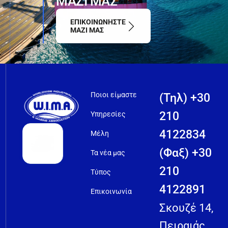
Μ
Α
Ζ
Ι
Μ
Α
Σ
ΕΠΙΚΟΙΝΩΝΗΣΤΕ
ΜΑΖΙ ΜΑΣ
Ποιοι είμαστε
(Τηλ) +30
210
Υπηρεσίες
4122834
Μέλη
(Φαξ) +30
Τα νέα μας
210
Τύπος
4122891
Επικοινωνία
Σκουζέ 14,
Πειραιάς,