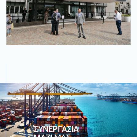
Σ
Υ
Ν
Ε
Ρ
Γ
Α
Σ
Ι
Α