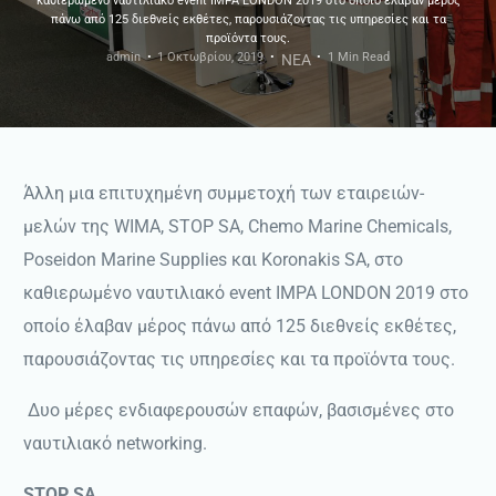
καθιερωμένο ναυτιλιακό event IMPA LONDON 2019 στο οποίο έλαβαν μέρος
πάνω από 125 διεθνείς εκθέτες, παρουσιάζοντας τις υπηρεσίες και τα
προϊόντα τους.
admin
1 Οκτωβρίου, 2019
1 Min Read
ΝΕΑ
Άλλη μια επιτυχημένη συμμετοχή των εταιρειών-
μελών της WIMA, STOP SA, Chemo Marine Chemicals,
Poseidon Marine Supplies και Koronakis SA, στο
καθιερωμένο ναυτιλιακό event IMPA LONDON 2019 στο
οποίο έλαβαν μέρος πάνω από 125 διεθνείς εκθέτες,
παρουσιάζοντας τις υπηρεσίες και τα προϊόντα τους.
Δυο μέρες ενδιαφερουσών επαφών, βασισμένες στο
ναυτιλιακό networking.
STOP SA