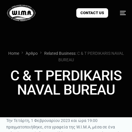
CONTACT US
Home
Άρθρο
Related Business:
C & T PERDIKARIS NAVAL
BUREAU
C & T PERDIKARIS
NAVAL BUREAU
Την Τετάρτη, 1 Φεβρουαρίου 2023 και ώρα 19:00
πραγματοποιήθηκε, στα γραφεία της W.I.M.A, μέσα σε ένα