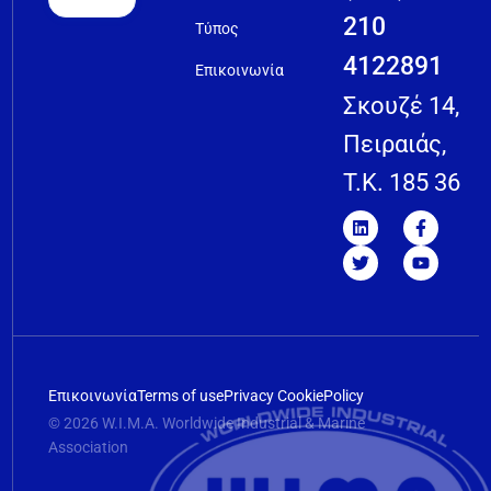
210
Τύπος
4122891
Επικοινωνία
Σκουζέ 14,
Πειραιάς,
T.K. 185 36
Επικοινωνία
Terms of use
Privacy Cookie
Policy
© 2026 W.I.M.A. Worldwide Industrial & Marine
Association