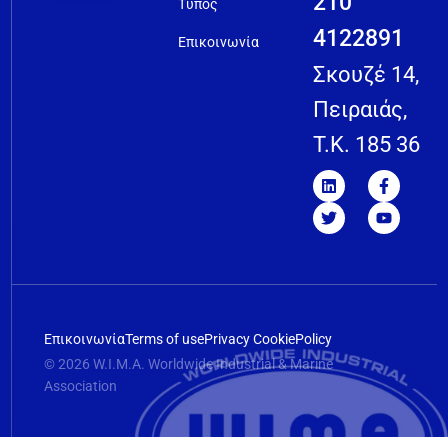
210
Τύπος
4122891
Επικοινωνία
Σκουζέ 14,
Πειραιάς,
T.K. 185 36
Επικοινωνία
Terms of use
Privacy Cookie
Policy
© 2026 W.I.M.A. Worldwide Industrial & Marine
Association