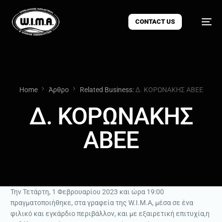
CONTACT US
Home
Άρθρο
Related Business:
Δ. ΚΟΡΩΝΑΚΗΣ ΑΒΕΕ
Δ. ΚΟΡΩΝΑΚΗΣ
ΑΒΕΕ
Την Τετάρτη, 1 Φεβρουαρίου 2023 και ώρα 19:00
πραγματοποιήθηκε, στα γραφεία της W.I.M.A, μέσα σε ένα
φιλικό και εγκάρδιο περιβάλλον, και με εξαιρετική επιτυχία,η