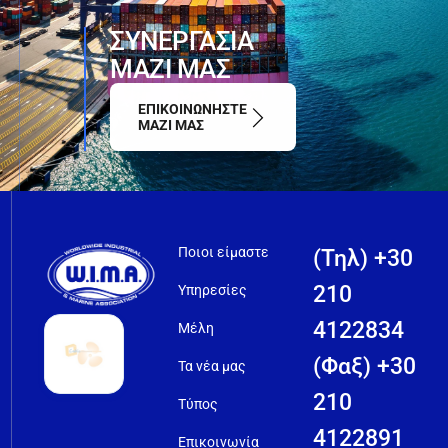
ΣΥΝΕΡΓΑΣΙΑ
ΜΑΖΙ ΜΑΣ
ΕΠΙΚΟΙΝΩΝΗΣΤΕ
ΜΑΖΙ ΜΑΣ
Ποιοι είμαστε
(Τηλ) +30
210
Υπηρεσίες
4122834
Μέλη
(Φαξ) +30
Τα νέα μας
210
Τύπος
4122891
Επικοινωνία