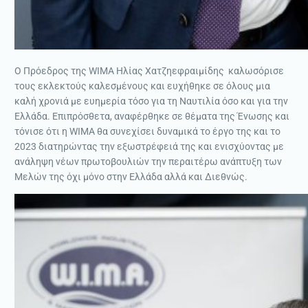
Ο Πρόεδρος της WIMA Ηλίας Χατζηεφραιμίδης καλωσόρισε
τους εκλεκτούς καλεσμένους και ευχήθηκε σε όλους μια
καλή χρονιά με ευημερία τόσο για τη Ναυτιλία όσο και για την
Ελλάδα. Επιπρόσθετα, αναφέρθηκε σε θέματα της Ένωσης και
τόνισε ότι η WIMA θα συνεχίσει δυναμικά το έργο της και το
2023 διατηρώντας την εξωστρέφειά της και ενισχύοντας με
ανάληψη νέων πρωτοβουλιών την περαιτέρω ανάπτυξη των
Μελών της όχι μόνο στην Ελλάδα αλλά και Διεθνώς.