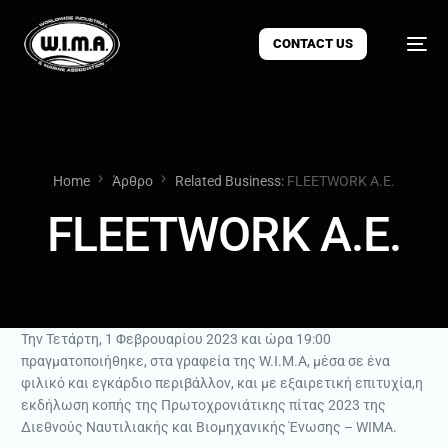
CONTACT US
Home
Άρθρο
Related Business:
FLEETWORK A.E.
FLEETWORK A.E.
Την Τετάρτη, 1 Φεβρουαρίου 2023 και ώρα 19:00
πραγματοποιήθηκε, στα γραφεία της W.I.M.A, μέσα σε ένα
φιλικό και εγκάρδιο περιβάλλον, και με εξαιρετική επιτυχία,η
εκδήλωση κοπής της Πρωτοχρονιάτικης πίτας 2023 της
Διεθνούς Ναυτιλιακής και Βιομηχανικής Ένωσης – WIMA.