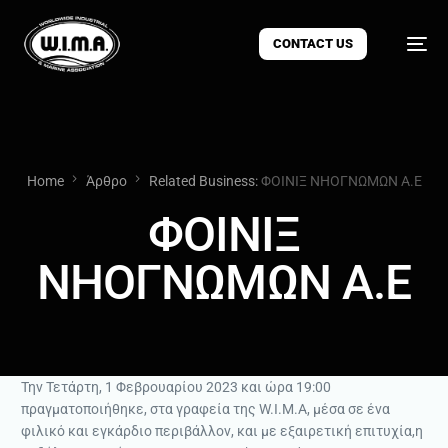
CONTACT US
Home
Άρθρο
Related Business:
ΦΟΙΝΙΞ ΝΗΟΓΝΩΜΩΝ Α.Ε
ΦΟΙΝΙΞ
ΝΗΟΓΝΩΜΩΝ Α.Ε
Την Τετάρτη, 1 Φεβρουαρίου 2023 και ώρα 19:00
πραγματοποιήθηκε, στα γραφεία της W.I.M.A, μέσα σε ένα
φιλικό και εγκάρδιο περιβάλλον, και με εξαιρετική επιτυχία,η