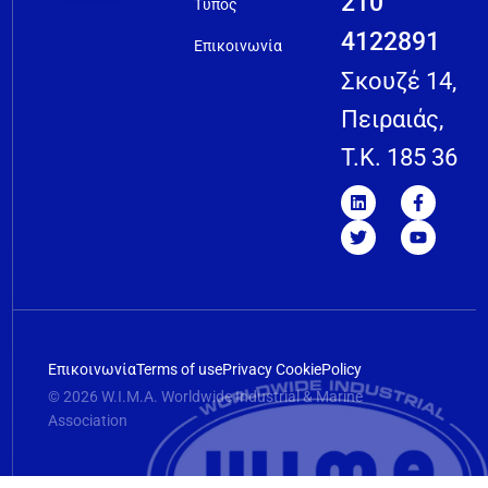
210
Τύπος
4122891
Επικοινωνία
Σκουζέ 14,
Πειραιάς,
T.K. 185 36
Επικοινωνία
Terms of use
Privacy Cookie
Policy
© 2026 W.I.M.A. Worldwide Industrial & Marine
Association