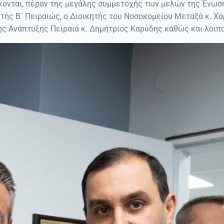
ίσκονται, πέραν της μεγάλης συμμετοχής των μελών της Ένωσ
τής Β´ Πειραιώς, ο Διοικητής του Νοσοκομείου Μεταξά κ. Χ
µης Ανάπτυξης Πειραιά κ. Δημήτριος Καρύδης καθώς και λοι