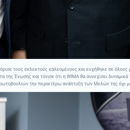
ισε τους εκλεκτούς καλεσμένους και ευχήθηκε σε όλους μια
τα της Ένωσης και τόνισε ότι η WIMA θα συνεχίσει δυναμικά 
ρωτοβουλιών την περαιτέρω ανάπτυξη των Μελών της όχι μό