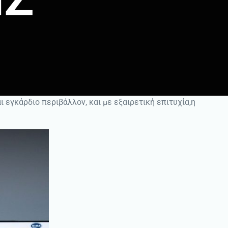
ι εγκάρδιο περιβάλλον, και με εξαιρετική επιτυχία,η