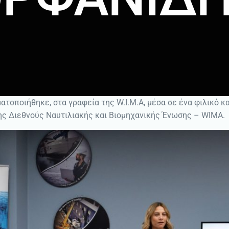
τοποιήθηκε, στα γραφεία της W.I.M.A, μέσα σε ένα φιλικό κα
ς Διεθνούς Ναυτιλιακής και Βιομηχανικής Ένωσης – WIMA.