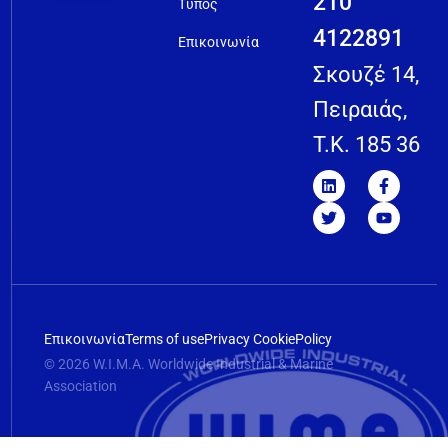
210
Τύπος
4122891
Επικοινωνία
Σκουζέ 14,
Πειραιάς,
T.K. 185 36
Επικοινωνία
Terms of use
Privacy Cookie
Policy
© 2026 W.I.M.A. Worldwide Industrial & Marine
Association