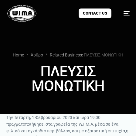
CONTACT US
Home
Άρθρο
Related Business:
ΠΛΕΥΣΙΣ ΜΟΝΩΤΙΚΗ
ΠΛΕΥΣΙΣ
ΜΟΝΩΤΙΚΗ
Την Τετάρτη, 1 Φεβρουαρίου 2023 και ώρα 19:00
πραγματοποιήθηκε, στα γραφεία της W.I.M.A, μέσα σε ένα
φιλικό και εγκάρδιο περιβάλλον, και με εξαιρετική επιτυχία,η