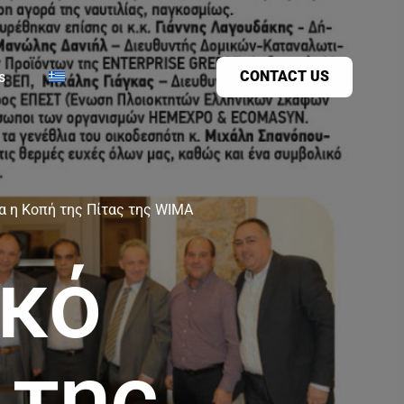
CONTACT US
s
α η Κοπή της Πίτας της WIMA
ικό
 της