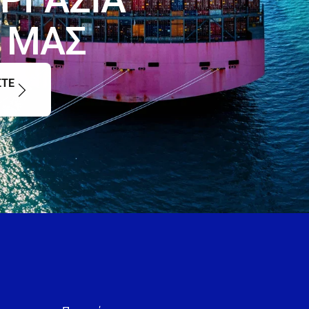
Μ
Α
Σ
ΣΤΕ