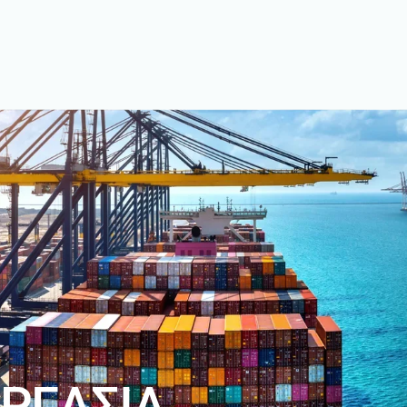
Ρ
Γ
Α
Σ
Ι
Α