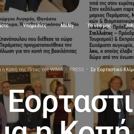
αστε
Υπηρεσίες
Μέλη
Τα νέα μας
Job
α η Κοπή της Πίτας της WIMA
PRESS
Σε Εορταστικό Κλίμ
 Εορταστ
μα η Κοπή