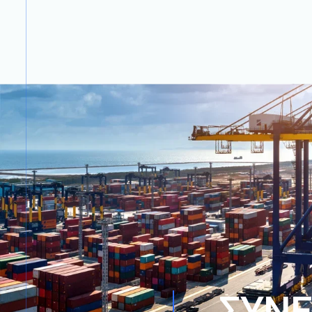
Σ
Υ
Ν
Ε