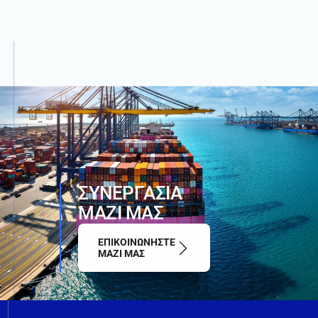
Σ
Υ
Ν
Ε
Ρ
Γ
Α
Σ
Ι
Α
Μ
Α
Ζ
Ι
Μ
Α
Σ
ΕΠΙΚΟΙΝΩΝΗΣΤΕ
ΜΑΖΙ ΜΑΣ