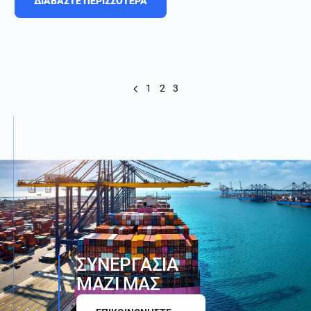
ΔΙΑΒΑΣΤΕ ΠΕΡΙΣΣΟΤΕΡΑ
1
2
3
Σ
Υ
Ν
Ε
Ρ
Γ
Α
Σ
Ι
Α
Μ
Α
Ζ
Ι
Μ
Α
Σ