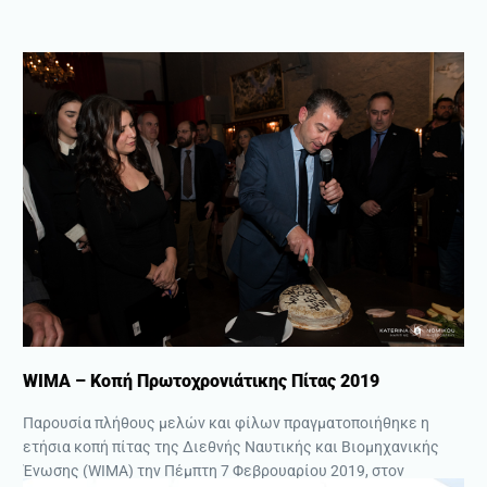
WIMA – Κοπή Πρωτοχρονιάτικης Πίτας 2019
Παρουσία πλήθους μελών και φίλων πραγματοποιήθηκε η
ετήσια κοπή πίτας της Διεθνής Ναυτικής και Βιομηχανικής
Ένωσης (WIMA) την Πέμπτη 7 Φεβρουαρίου 2019, στον