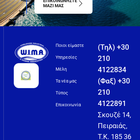
ΕΠΙΚΟΙΝΩΝΗΣΤΕ
ΜΑΖΙ ΜΑΣ
Ποιοι είμαστε
(Τηλ) +30
210
Υπηρεσίες
4122834
Μέλη
(Φαξ) +30
Τα νέα μας
210
Τύπος
4122891
Επικοινωνία
Σκουζέ 14,
Πειραιάς,
T.K. 185 36